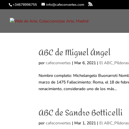
+34678996755
info@cafeconvertes.com
ABC de Miguel Ángel
por
cafeconvertes
|
Mar 6, 2021
|
El ABC_Píldoras
Nombre completo: Michelangelo Buonarroti Nombre 
marzo de 1475 Fallecimiento: Roma, el 18 de febrero
renacimiento, considerado uno de los más...
ABC de Sandro Botticelli
por
cafeconvertes
|
Mar 1, 2021
|
El ABC_Píldoras