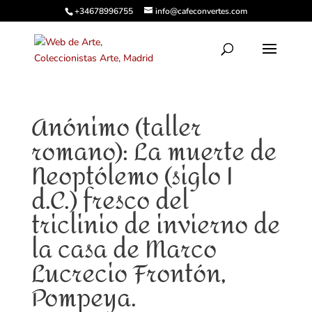
+34678996755
info@cafeconvertes.com
Anónimo (taller
romano): La muerte de
Neoptólemo (siglo I
d.C.) fresco del
triclinio de invierno de
la casa de Marco
Lucrecio Frontón,
Pompeya.