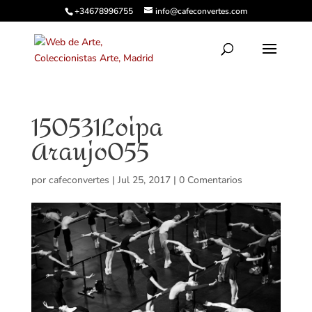
+34678996755
info@cafeconvertes.com
150531Loipa
Araujo055
por
cafeconvertes
|
Jul 25, 2017
|
0 Comentarios