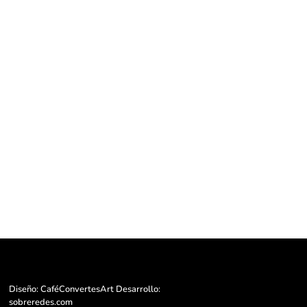
Diseño: CaféConvertesArt Desarrollo:
sobreredes.com