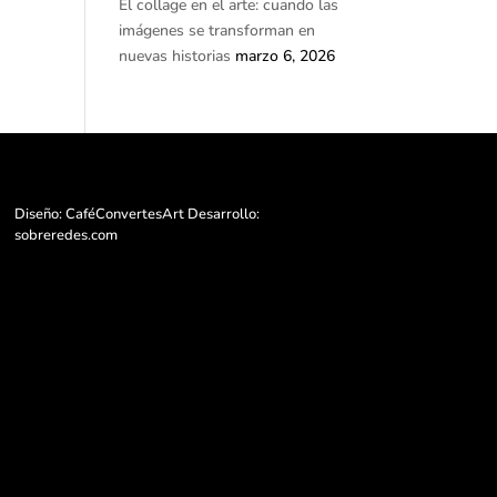
El collage en el arte: cuando las
imágenes se transforman en
nuevas historias
marzo 6, 2026
Diseño: CaféConvertesArt Desarrollo:
sobreredes.com