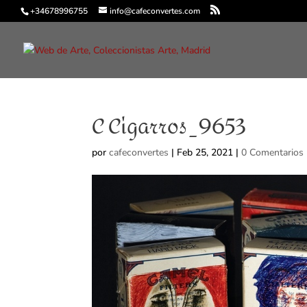
+34678996755
info@cafeconvertes.com
C Cigarros_9653
por
cafeconvertes
|
Feb 25, 2021
|
0 Comentarios