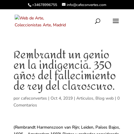
+34678996755
info@cafeconvertes.com
Rembrandt un genio
en la indigencia. 350
años del fallecimiento
de rey del claroscuro.
por
cafeconvertes
|
Oct 4, 2019
|
Articulos
,
Blog web
|
0
Comentarios
(Rembrandt Harmenszoon van Rijn; Leiden, Países Bajos,