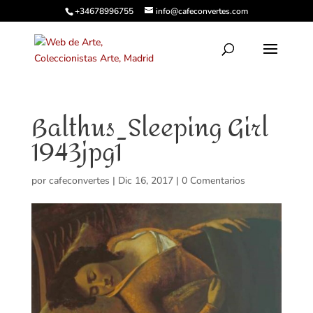
+34678996755
info@cafeconvertes.com
Balthus_Sleeping Girl
1943jpg1
por
cafeconvertes
|
Dic 16, 2017
|
0 Comentarios