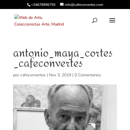
+34678996755
info@cafeconvertes.com
antonio_maya_cortes
_cafeconvertes
por
cafeconvertes
|
Nov 3, 2019
|
0 Comentarios