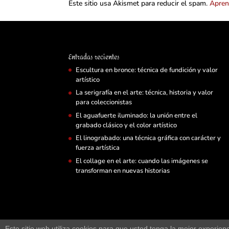
Este sitio usa Akismet para reducir el spam.
Apren
Entradas recientes
Escultura en bronce: técnica de fundición y valor
artístico
La serigrafía en el arte: técnica, historia y valor
para coleccionistas
El aguafuerte iluminado: la unión entre el
grabado clásico y el color artístico
El linograbado: una técnica gráfica con carácter y
fuerza artística
El collage en el arte: cuando las imágenes se
transforman en nuevas historias
Este sitio web utiliza cookies para que usted tenga la mejor experi