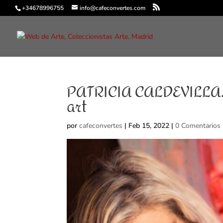
+34678996755
info@cafeconvertes.com
PATRICIA CALDEVILLA. 
art
por
cafeconvertes
|
Feb 15, 2022
|
0 Comentarios