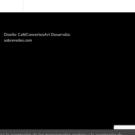
Diseño: CaféConvertesArt Desarrollo:
sobreredes.com
ara la aceptación de las mencionadas cookies y la aceptación de