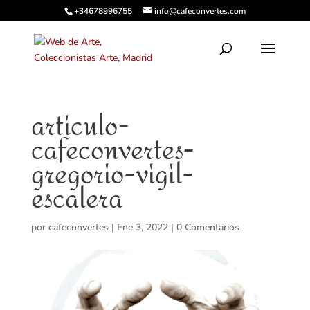
+34678996755
info@cafeconvertes.com
articulo-
cafeconvertes-
gregorio-vigil-
escalera
por
cafeconvertes
|
Ene 3, 2022
|
0 Comentarios