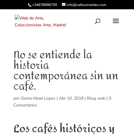
+34678996755
info@cafeconvertes.com
No se entiende la
historia
contemporánea sin un
café.
por
Gema Abad Lopez
|
Abr 10, 2018
|
Blog web
|
0
Comentarios
Los cafés históricos y