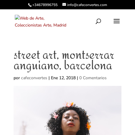
+34678996755
info@cafeconvertes.com
street art, montserrar
anguiano, barcelona
por
cafeconvertes
|
Ene 12, 2018
|
0 Comentarios