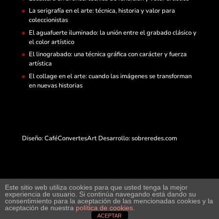
La serigrafía en el arte: técnica, historia y valor para
coleccionistas
El aguafuerte iluminado: la unión entre el grabado clásico y
el color artístico
El linograbado: una técnica gráfica con carácter y fuerza
artística
El collage en el arte: cuando las imágenes se transforman
en nuevas historias
Diseño: CaféConvertesArt Desarrollo:
sobreredes.com
Este sitio web utiliza cookies para que usted tenga la mejor
experiencia de usuario. Si continúa navegando está dando su
Web de arte y exposición virtual junto a compra-
consentimiento para la aceptación de las mencionadas cookies y la
aceptación de nuestra
política de cookies
.
arte.cafeconvertes.com y su portal de artistas.
ACEPTAR