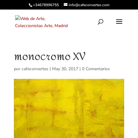
+34678996755
info@cafeconvertes.com
monocromo XV
por
cafeconvertes
|
May 30, 2017
|
0 Comentarios