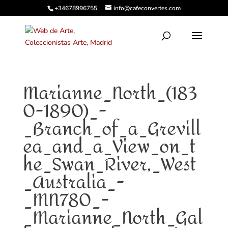
+34678996755
info@cafeconvertes.com
Marianne_North_(183
0-1890)_-
_Branch_of_a_Grevill
ea_and_a_View_on_t
he_Swan_River,_West
_Australia_-
_MN780_-
_Marianne_North_Gal