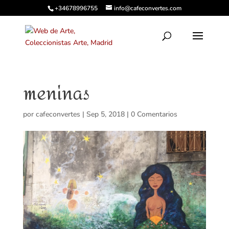
+34678996755
info@cafeconvertes.com
meninas
por
cafeconvertes
|
Sep 5, 2018
|
0 Comentarios