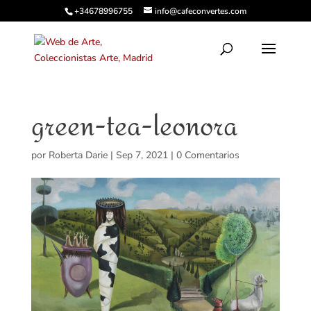
+34678996755
info@cafeconvertes.com
green-tea-leonora
por
Roberta Darie
|
Sep 7, 2021
|
0 Comentarios