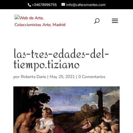
+34678996755
info@cafeconvertes.com
las-tres-edades-del-
tiempo.tiziano
por
Roberta Darie
|
May 25, 2021
|
0 Comentarios