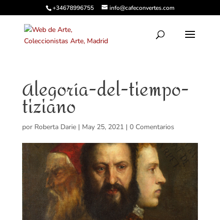
+34678996755
info@cafeconvertes.com
Alegoría-del-tiempo-
tiziano
por
Roberta Darie
|
May 25, 2021
|
0 Comentarios