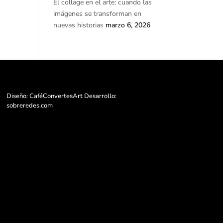
El collage en el arte: cuando las
imágenes se transforman en
nuevas historias
marzo 6, 2026
Diseño: CaféConvertesArt Desarrollo:
sobreredes.com