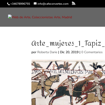
+34678996755
info@cafeconvertes.com
Arte_mujeres_1_Tapi
por
Roberta Darie
|
Dic 20, 2019
|
0 Comentarios