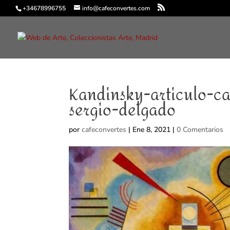
+34678996755
info@cafeconvertes.com
Kandinsky-articulo-ca
sergio-delgado
por
cafeconvertes
|
Ene 8, 2021
|
0 Comentarios