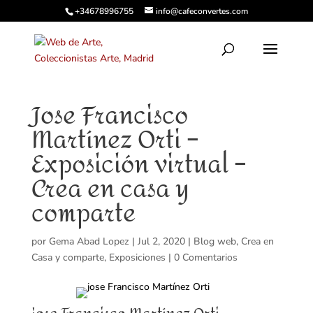
+34678996755
info@cafeconvertes.com
Jose Francisco
Martínez Orti –
Exposición virtual –
Crea en casa y
comparte
por
Gema Abad Lopez
|
Jul 2, 2020
|
Blog web
,
Crea en
Casa y comparte
,
Exposiciones
|
0 Comentarios