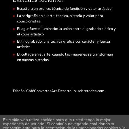
Entradas recientes
Escultura en bronce: técnica de fundición y valor artístico
La serigrafía en el arte: técnica, historia y valor para
coleccionistas
El aguafuerte iluminado: la unión entre el grabado clásico y
el color artístico
El linograbado: una técnica gráfica con carácter y fuerza
artística
El collage en el arte: cuando las imágenes se transforman
en nuevas historias
Diseño: CaféConvertesArt Desarrollo:
sobreredes.com
Este sitio web utiliza cookies para que usted tenga la mejor
experiencia de usuario. Si continúa navegando está dando su
Web de arte y exposición virtual junto a compra-
consentimiento para la aceptación de las mencionadas cookies y la