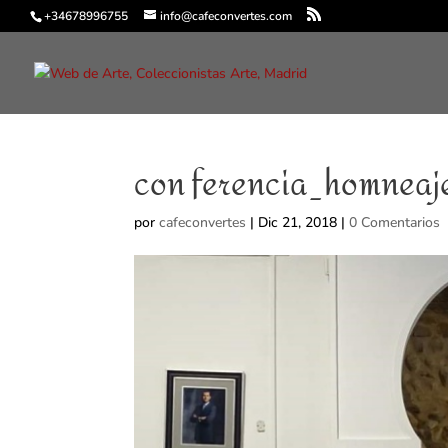
+34678996755
info@cafeconvertes.com
con ferencia_homnea
por
cafeconvertes
|
Dic 21, 2018
|
0 Comentarios