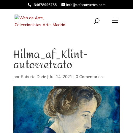
+34678996755
info@cafeconvertes.com
Hilma_af_Klint-
autorretrato
por
Roberta Darie
|
Jul 14, 2021
|
0 Comentarios