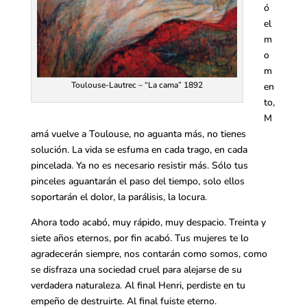
ó
el
m
o
m
Toulouse-Lautrec – “La cama” 1892
en
to,
M
amá vuelve a Toulouse, no aguanta más, no tienes
solución. La vida se esfuma en cada trago, en cada
pincelada. Ya no es necesario resistir más. Sólo tus
pinceles aguantarán el paso del tiempo, solo ellos
soportarán el dolor, la parálisis, la locura.
Ahora todo acabó, muy rápido, muy despacio. Treinta y
siete años eternos, por fin acabó. Tus mujeres te lo
agradecerán siempre, nos contarán como somos, como
se disfraza una sociedad cruel para alejarse de su
verdadera naturaleza. Al final Henri, perdiste en tu
empeño de destruirte. Al final fuiste eterno.