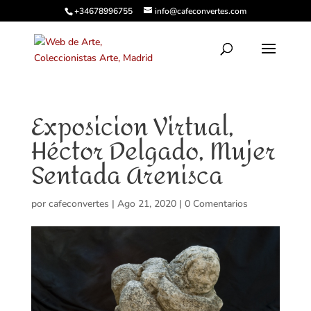
+34678996755
info@cafeconvertes.com
Exposicion Virtual,
Héctor Delgado, Mujer
Sentada Arenisca
por
cafeconvertes
|
Ago 21, 2020
|
0 Comentarios