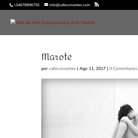
+34678996755
info@cafeconvertes.com
Marote
por
cafeconvertes
|
Ago 11, 2017
|
0 Comentarios