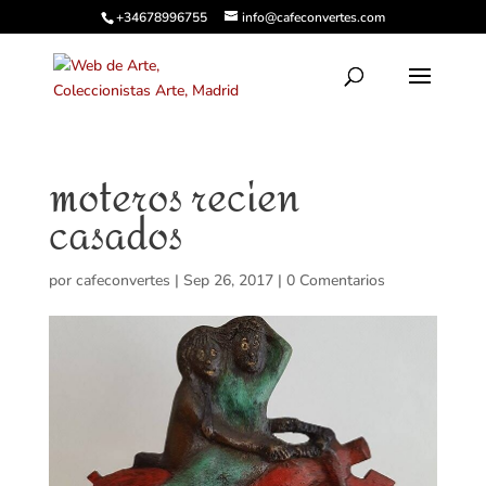
+34678996755
info@cafeconvertes.com
moteros recien
casados
por
cafeconvertes
|
Sep 26, 2017
|
0 Comentarios