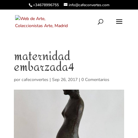
+34678996755
info@cafeconvertes.com
maternidad
embarzada4
por
cafeconvertes
|
Sep 26, 2017
|
0 Comentarios