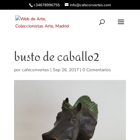
+34678996755
info@cafeconvertes.com
busto de caballo2
por
cafeconvertes
|
Sep 26, 2017
|
0 Comentarios