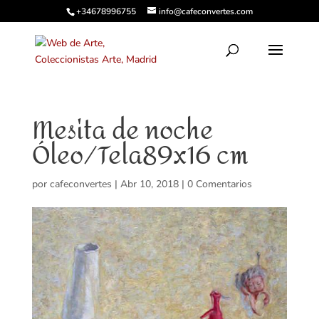
+34678996755
info@cafeconvertes.com
Mesita de noche
Óleo/Tela89x16 cm
por
cafeconvertes
|
Abr 10, 2018
|
0 Comentarios