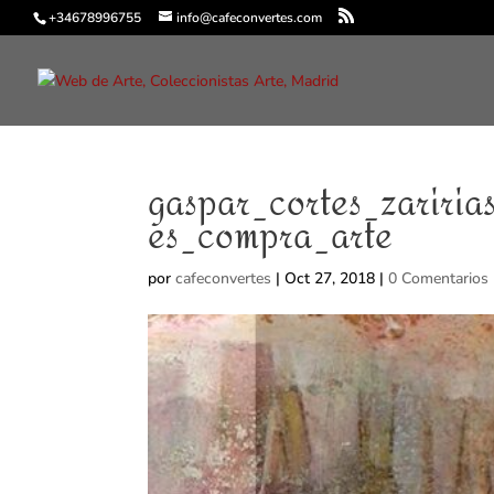
+34678996755
info@cafeconvertes.com
gaspar_cortes_zariria
es_compra_arte
por
cafeconvertes
|
Oct 27, 2018
|
0 Comentarios