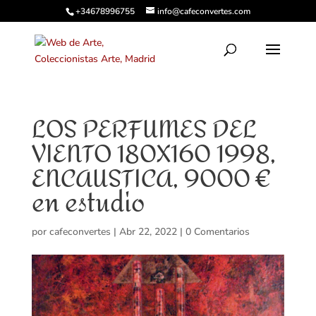
+34678996755
info@cafeconvertes.com
LOS PERFUMES DEL
VIENTO 180X160 1998,
ENCAUSTICA, 9000 €
en estudio
por
cafeconvertes
|
Abr 22, 2022
|
0 Comentarios