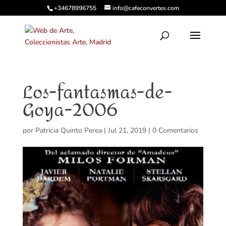
+34678996755
info@cafeconvertes.com
Los-fantasmas-de-
Goya-2006
por
Patricia Quinto Perea
|
Jul 21, 2019
|
0 Comentarios