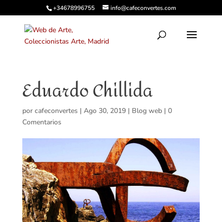
+34678996755
info@cafeconvertes.com
Eduardo Chillida
por
cafeconvertes
|
Ago 30, 2019
|
Blog web
|
0
Comentarios