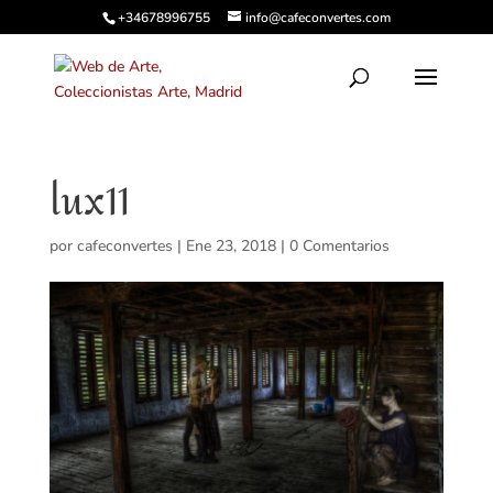
+34678996755
info@cafeconvertes.com
lux11
por
cafeconvertes
|
Ene 23, 2018
|
0 Comentarios