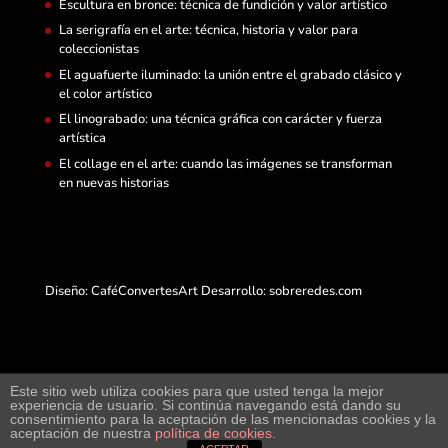
Escultura en bronce: técnica de fundición y valor artístico
La serigrafía en el arte: técnica, historia y valor para
coleccionistas
El aguafuerte iluminado: la unión entre el grabado clásico y
el color artístico
El linograbado: una técnica gráfica con carácter y fuerza
artística
El collage en el arte: cuando las imágenes se transforman
en nuevas historias
Diseño: CaféConvertesArt Desarrollo:
sobreredes.com
Este sitio web utiliza cookies para que usted tenga la mejor
experiencia de usuario. Si continúa navegando está dando su
Web de arte y exposición virtual junto a compra-
consentimiento para la aceptación de las mencionadas cookies y la
aceptación de nuestra
política de cookies
.
arte.cafeconvertes.com y su portal de artistas.