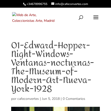
+34678996755
info@cafeconvertes.com
01-Edward-Hopper-
Night-Windows-
Ventanas-nocturnas-
The-Museum-of-
Modern-Art-Nueva-
York-1928
por
cafeconvertes
|
Jun 5, 2018
|
0 Comentarios