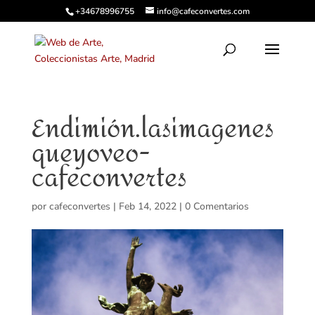
+34678996755
info@cafeconvertes.com
Endimión.lasimagenes
queyoveo-
cafeconvertes
por
cafeconvertes
|
Feb 14, 2022
|
0 Comentarios