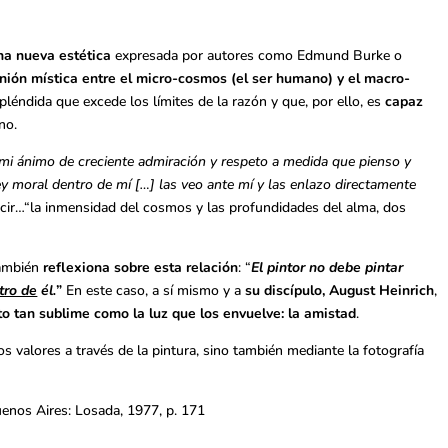
na nueva estética
expresada por autores como Edmund Burke o
nión mística entre el micro-cosmos (el ser humano) y el macro-
spléndida que excede los límites de la razón y que, por ello, es
capaz
no.
mi ánimo de creciente admiración y respeto a medida que pienso y
ley moral dentro de mí […] las veo ante mí y las enlazo directamente
ir…“la inmensidad del cosmos y las profundidades del alma, dos
también
reflexiona sobre esta relación
: “
El pintor no debe pintar
tro de
él.
”
En este caso, a sí mismo y a
su discípulo, August Heinrich
,
o tan sublime como la luz que los envuelve: la amistad
.
os valores a través de la pintura, sino también mediante la fotografía
uenos Aires: Losada, 1977, p. 171