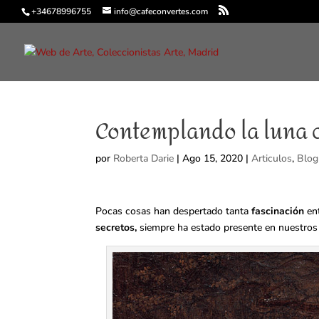
+34678996755
info@cafeconvertes.com
Contemplando la luna 
por
Roberta Darie
|
Ago 15, 2020
|
Articulos
,
Blog
Pocas cosas han despertado tanta
fascinación
en
secretos,
siempre ha estado presente en nuestro