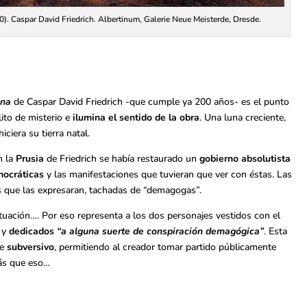
 Caspar David Friedrich. Albertinum, Galerie Neue Meisterde, Dresde.
una
de Caspar David Friedrich -que cumple ya 200 años- es el punto
ito de misterio e
ilumina el sentido de la obra
. Una luna creciente,
ciera su tierra natal.
n la
Prusia
de Friedrich se había restaurado un
gobierno absolutista
mocráticas
y las manifestaciones que tuvieran que ver con éstas. Las
as que las expresaran, tachadas de “demagogas”.
tuación…. Por eso representa a los dos personajes vestidos con el
- y
dedicados
“a alguna suerte de conspiración demagógica”
. Esta
se
subversivo
, permitiendo al creador tomar partido públicamente
ás que eso…