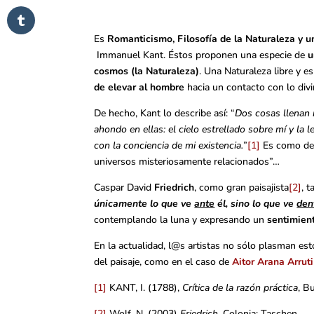
Es
Romanticismo, Filosofía de la Naturaleza y u
Immanuel Kant. Éstos proponen una especie de
u
cosmos (la Naturaleza)
. Una Naturaleza libre y e
de elevar al hombre
hacia un contacto con lo divi
De hecho, Kant lo describe así: “
Dos cosas llenan 
ahondo en ellas: el cielo estrellado sobre mí y la 
con la conciencia de mi existencia.
”
[1]
Es como dec
universos misteriosamente relacionados”…
Caspar David
Friedrich
, como gran paisajista
[2]
, 
únicamente lo que ve
ante
él, sino lo que ve
den
contemplando la luna y expresando un
sentimient
En la actualidad, l@s artistas no sólo plasman est
del paisaje, como en el caso de
Aitor Arana Arruti
[1]
KANT, I. (1788),
Crítica de la razón práctica
, B
[2]
Wolf, N. (2003)
Friedrich
, Colonia: Taschen.