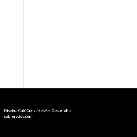
Diseño: CaféConvertesArt Desarrollo:
sobreredes.com