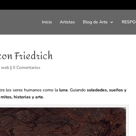
Inicio
Artistas
Blog de Arte
RESPO
con Friedrich
 web
|
0 Comentarios
tre los seres humanos como la
luna
. Guiando
soledades, sueños y
s
mitos, historias y
arte
.