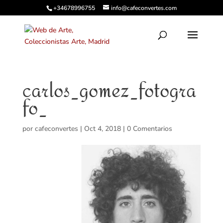
+34678996755
info@cafeconvertes.com
carlos_gomez_fotogra
fo_
por
cafeconvertes
|
Oct 4, 2018
|
0 Comentarios