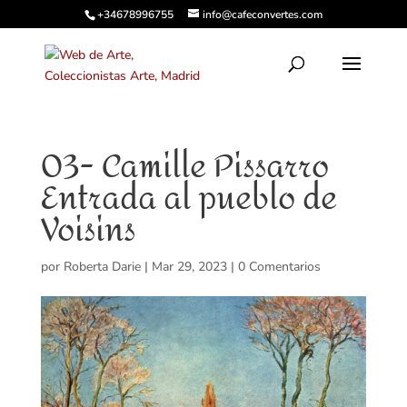
+34678996755
info@cafeconvertes.com
03- Camille Pissarro
Entrada al pueblo de
Voisins
por
Roberta Darie
|
Mar 29, 2023
|
0 Comentarios