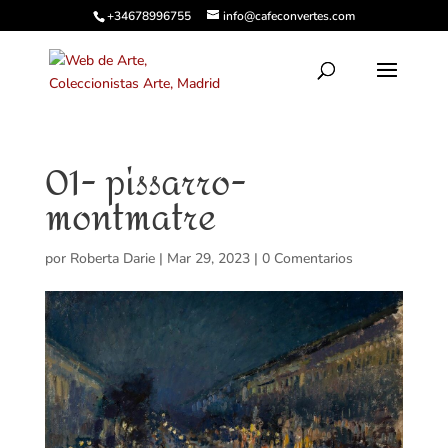
+34678996755
info@cafeconvertes.com
01- pissarro-
montmatre
por
Roberta Darie
|
Mar 29, 2023
|
0 Comentarios