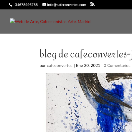
+34678996755
info@cafeconvertes.com
blog de cafeconvertes-
por
cafeconvertes
|
Ene 20, 2021
|
0 Comentarios