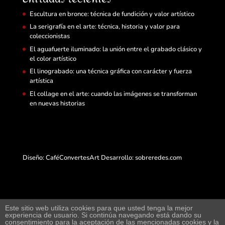
Escultura en bronce: técnica de fundición y valor artístico
La serigrafía en el arte: técnica, historia y valor para
coleccionistas
El aguafuerte iluminado: la unión entre el grabado clásico y
el color artístico
El linograbado: una técnica gráfica con carácter y fuerza
artística
El collage en el arte: cuando las imágenes se transforman
en nuevas historias
Diseño: CaféConvertesArt Desarrollo:
sobreredes.com
Este sitio web utiliza cookies para que usted tenga la mejor
experiencia de usuario. Si continúa navegando está dando su
Web de arte y exposición virtual junto a compra-
consentimiento para la aceptación de las mencionadas cookies y la