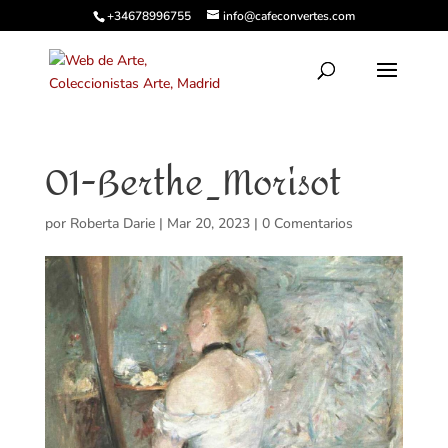
+34678996755
info@cafeconvertes.com
01-Berthe_Morisot
por
Roberta Darie
|
Mar 20, 2023
|
0 Comentarios