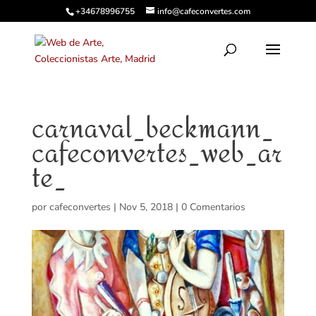
+34678996755
info@cafeconvertes.com
carnaval_beckmann_
cafeconvertes_web_ar
te_
por
cafeconvertes
|
Nov 5, 2018
|
0 Comentarios