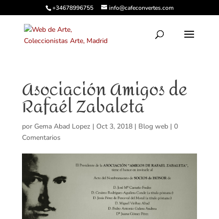
+34678996755
info@cafeconvertes.com
Asociación Amigos de
Rafaél Zabaleta
por
Gema Abad Lopez
|
Oct 3, 2018
|
Blog web
|
0
Comentarios