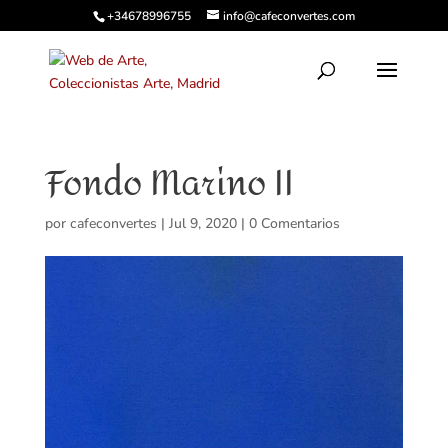
+34678996755
info@cafeconvertes.com
Fondo Marino II
por
cafeconvertes
|
Jul 9, 2020
|
0 Comentarios