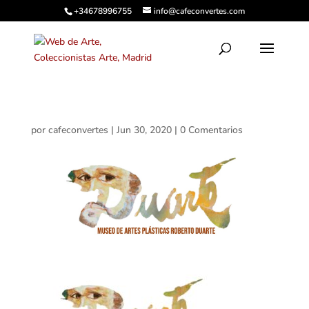
+34678996755
info@cafeconvertes.com
por
cafeconvertes
|
Jun 30, 2020
|
0 Comentarios