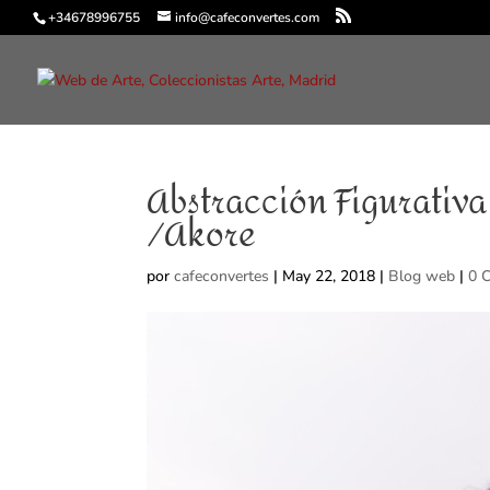
+34678996755
info@cafeconvertes.com
Abstracción Figurativ
/Akore
por
cafeconvertes
|
May 22, 2018
|
Blog web
|
0 